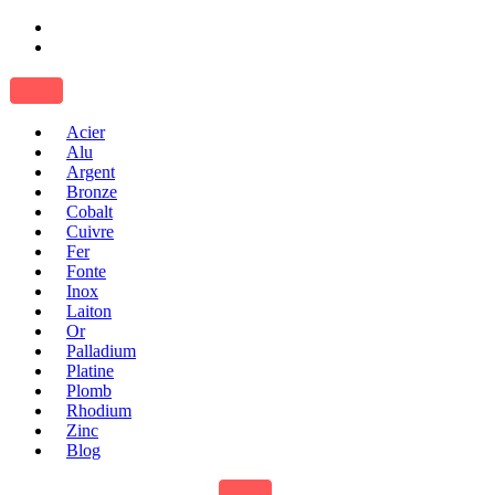
Acier
Alu
Argent
Bronze
Cobalt
Cuivre
Fer
Fonte
Inox
Laiton
Or
Palladium
Platine
Plomb
Rhodium
Zinc
Blog