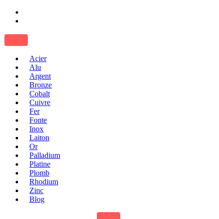
Acier
Alu
Argent
Bronze
Cobalt
Cuivre
Fer
Fonte
Inox
Laiton
Or
Palladium
Platine
Plomb
Rhodium
Zinc
Blog